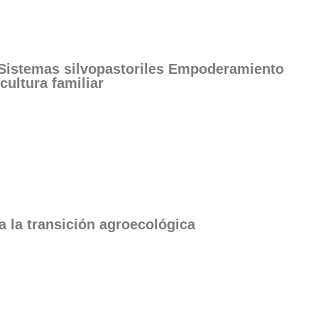
e Sistemas silvopastoriles Empoderamiento
icultura familiar
ra la transición agroecológica