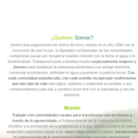
¿Quiénes
Somos?
Somos una organización sin ánimo de lucro, nacida en el año 1996 con la
convicción de que la paz, la dignidad y el bienestar de las comunidades
campesinas pasan por recuperar nuestra relación con la tierra, el agua y la
biodiversidad. Trabajamos junto a familias rurales
especialmente mujeres y
jóvenes
para fortalecer la soberanía alimentaria y el arraigo territorial,
conservar ecosistemas, defender el agua y promover la justicia social.
Con
cada comunidad empoderada, con cada semilla recuperada reafirmamos
que otro tipo de vida
más digna, solidaria y sostenible es posible, y nos
comprometemos cada día a construir buen vivir con la naturaleza y con las
personas.
Misión
Trabajar con comunidades rurales para transformar sus territorios a
través de la agroecología,
el fortalecimiento de la resiliencia al cambio
climático y la promoción de la gobernanza y la paz. Busca construir un futuro
sostenible inspirando orgullo y un
«buen vivir»
desde el campo,
involucrando
la conservación de la naturaleza y relaciones sociales incluyentes.