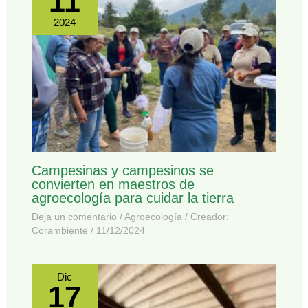
11
2024
Campesinas y campesinos se
convierten en maestros de
agroecología para cuidar la tierra
Deja un comentario
/
Agroecología
/ Creador:
Corambiente
/
11/12/2024
Dic
17