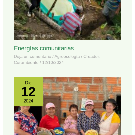
Energías comunitarias
Deja un comentario
/
Agroecología
/ Creador:
Corambiente
/
12/10/2024
Dic
12
2024