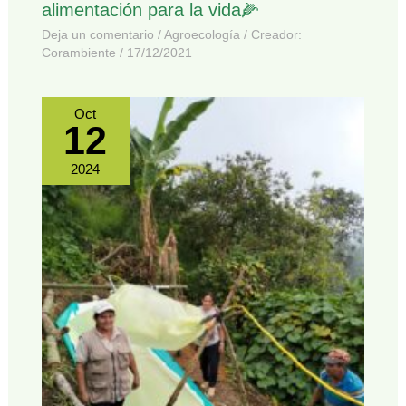
alimentación para la vida🌽
Deja un comentario
/
Agroecología
/ Creador:
Corambiente
/
17/12/2021
Oct
12
2024