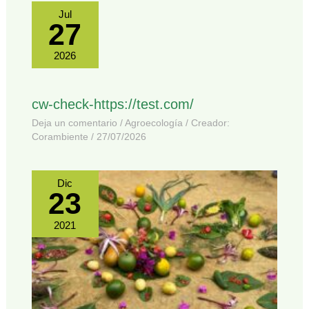
Jul
27
2026
cw-check-https://test.com/
Deja un comentario
/
Agroecología
/ Creador:
Corambiente
/
27/07/2026
Dic
23
2021