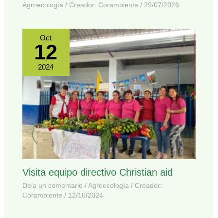
Agroecología
/ Creador:
Corambiente
/
29/07/2026
Oct
12
2024
Visita equipo directivo Christian aid
Deja un comentario
/
Agroecología
/ Creador:
Corambiente
/
12/10/2024