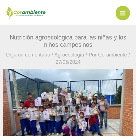
Ir
al
contenido
Nutrición agroecológica para las niñas y los
niños campesinos
Deja un comentario
/
Agroecología
/ Por
Corambiente
/
27/05/2024